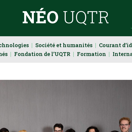
NÉO
UQTR
echnologies
Société et humanités
Courant d’i
més
Fondation de l’UQTR
Formation
Intern