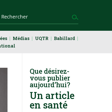
dées
Médias
UQTR
Babillard
ational
Que désirez-
vous publier
aujourd’hui?
Un article
en santé