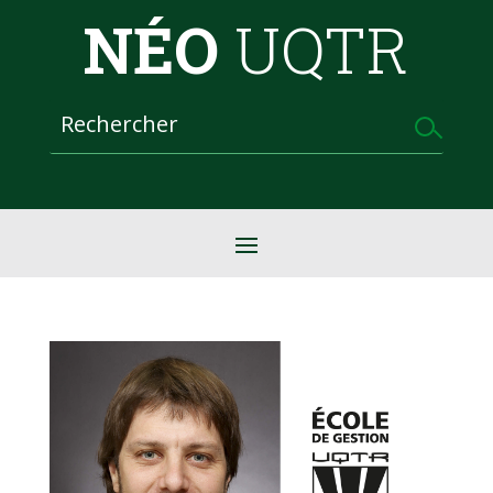
NÉO
UQTR