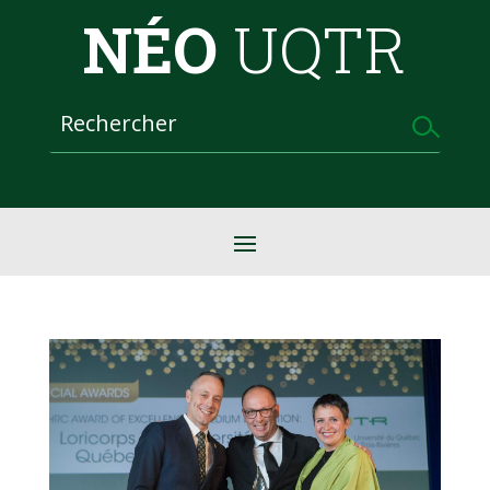
NÉO
UQTR