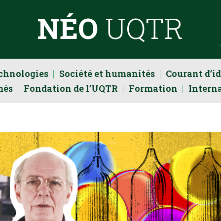
NÉO
UQTR
echnologies
Société et humanités
Courant d’i
més
Fondation de l’UQTR
Formation
Intern