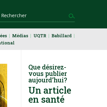
dées
Médias
UQTR
Babillard
ational
Que désirez-
vous publier
aujourd’hui?
Un article
en santé