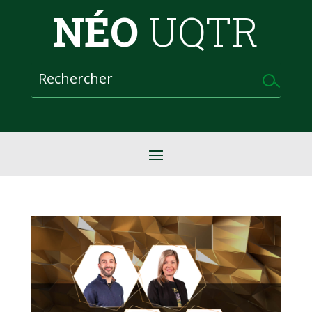
NÉO
UQTR