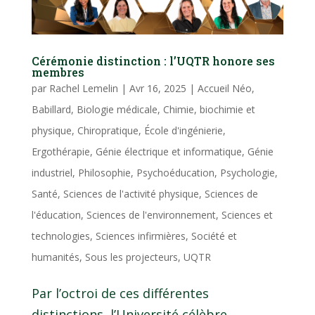
Cérémonie distinction : l’UQTR honore ses
membres
par
Rachel Lemelin
|
Avr 16, 2025
|
Accueil Néo
,
Babillard
,
Biologie médicale
,
Chimie, biochimie et
physique
,
Chiropratique
,
École d'ingénierie
,
Ergothérapie
,
Génie électrique et informatique
,
Génie
industriel
,
Philosophie
,
Psychoéducation
,
Psychologie
,
Santé
,
Sciences de l'activité physique
,
Sciences de
l'éducation
,
Sciences de l'environnement
,
Sciences et
technologies
,
Sciences infirmières
,
Société et
humanités
,
Sous les projecteurs
,
UQTR
Par l’octroi de ces différentes
distinctions, l’Université célèbre