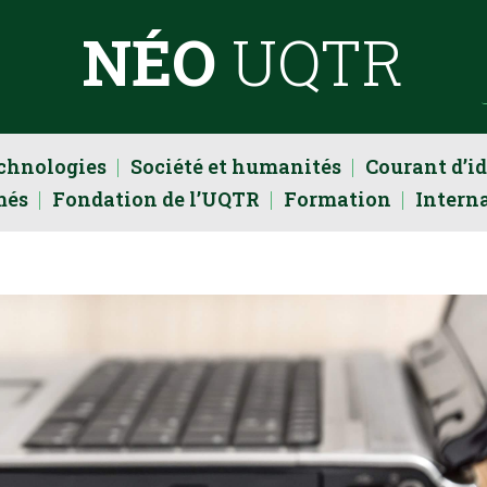
NÉO
UQTR
echnologies
Société et humanités
Courant d’i
més
Fondation de l’UQTR
Formation
Intern