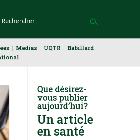
dées
Médias
UQTR
Babillard
ational
Que désirez-
vous publier
aujourd’hui?
Un article
en santé