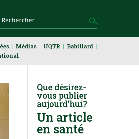
dées
Médias
UQTR
Babillard
ational
Que désirez-
vous publier
aujourd’hui?
Un article
en santé