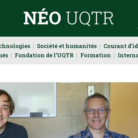
NÉO
UQTR
echnologies
Société et humanités
Courant d’i
més
Fondation de l’UQTR
Formation
Intern