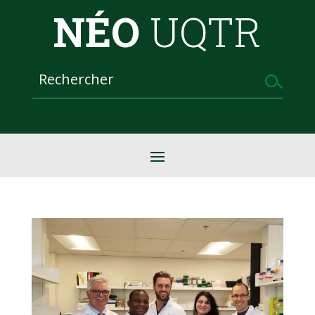
NÉO
UQTR