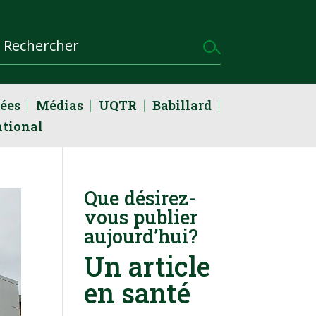
dées
Médias
UQTR
Babillard
ational
Que désirez-
vous publier
aujourd’hui?
Un article
en santé