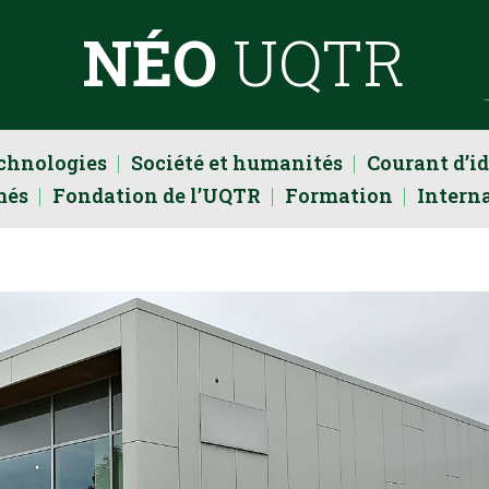
NÉO
UQTR
echnologies
Société et humanités
Courant d’i
més
Fondation de l’UQTR
Formation
Intern