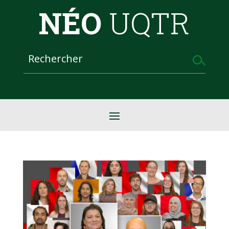
NÉO
UQTR