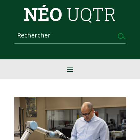
NÉO
UQTR