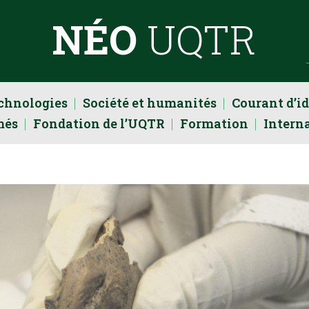
NÉO
UQTR
echnologies
Société et humanités
Courant d’i
més
Fondation de l’UQTR
Formation
Intern