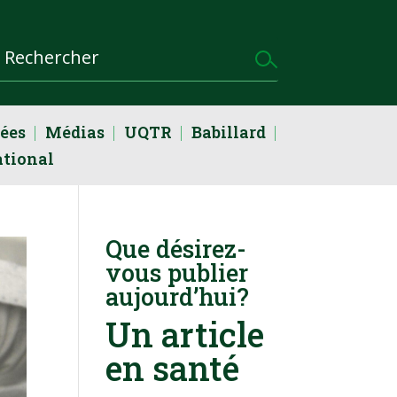
dées
Médias
UQTR
Babillard
ational
Que désirez-
vous publier
aujourd’hui?
Un article
en santé