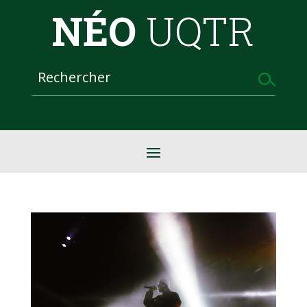
NÉO
UQTR