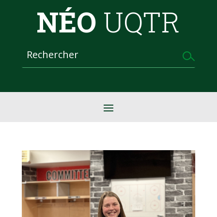
NÉO
UQTR