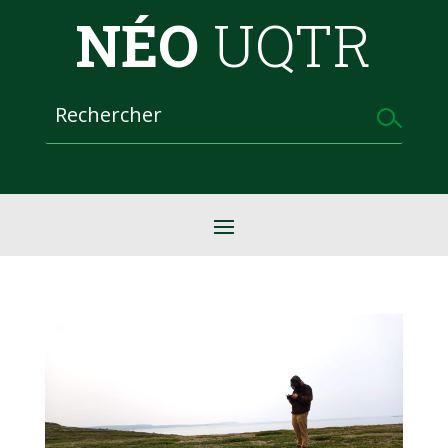
NÉO
UQTR