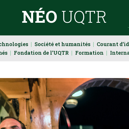
NÉO
UQTR
echnologies
Société et humanités
Courant d’i
més
Fondation de l’UQTR
Formation
Intern