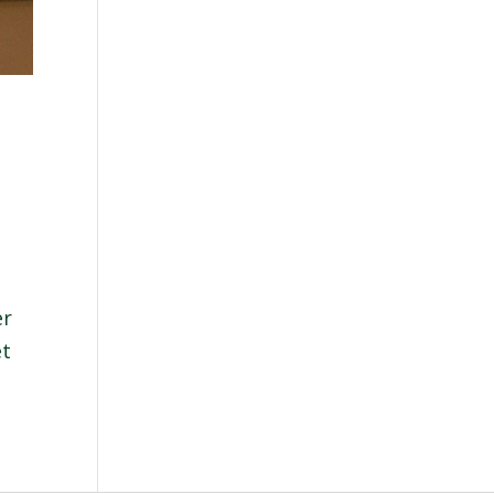
er
et