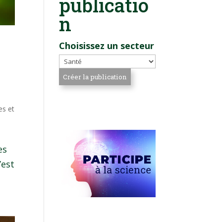
publicatio
n
Choisissez un secteur
es et
es
’est