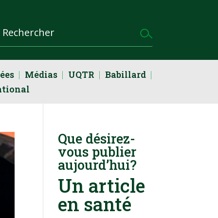
dées
Médias
UQTR
Babillard
ational
Que désirez-
vous publier
aujourd’hui?
Un article
en santé