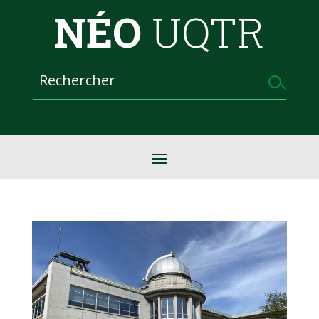
NÉO
UQTR