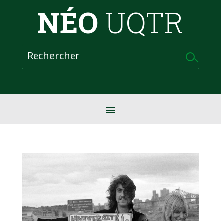
NÉO
UQTR