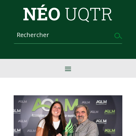
NÉO
UQTR