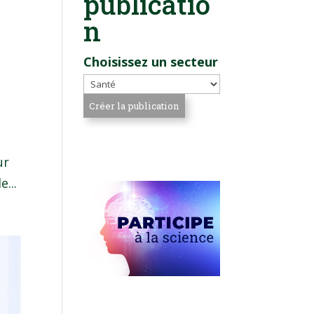
publicatio
n
Choisissez un secteur
é
ur
...