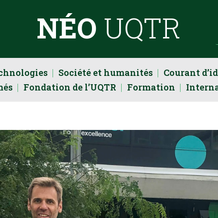
NÉO
UQTR
echnologies
Société et humanités
Courant d’i
més
Fondation de l’UQTR
Formation
Intern