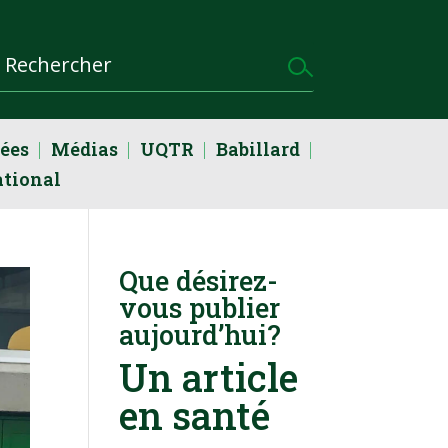
dées
Médias
UQTR
Babillard
ational
Que désirez-
vous publier
aujourd’hui?
Un article
en santé