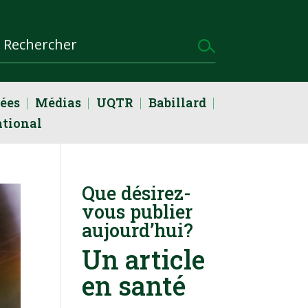
dées
Médias
UQTR
Babillard
ational
Que désirez-
vous publier
aujourd’hui?
Un article
en santé