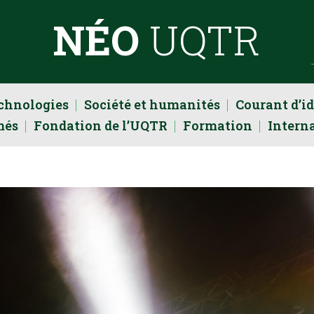
NÉO
UQTR
echnologies
Société et humanités
Courant d’i
més
Fondation de l’UQTR
Formation
Intern