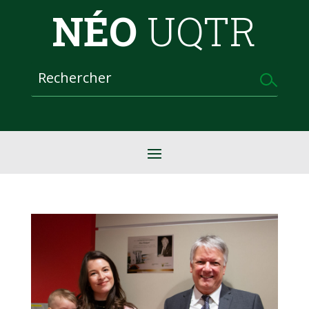
NÉO
UQTR