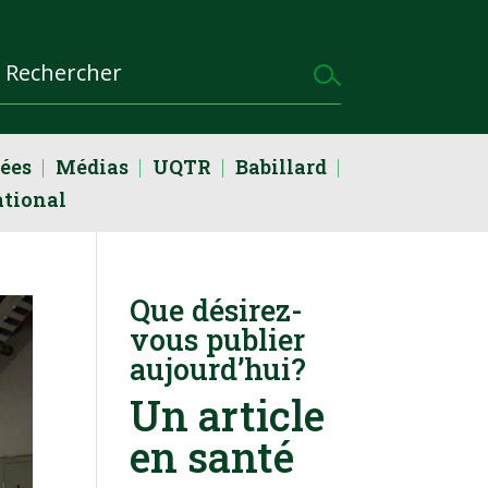
dées
Médias
UQTR
Babillard
ational
Que désirez-
vous publier
aujourd’hui?
Un article
en santé