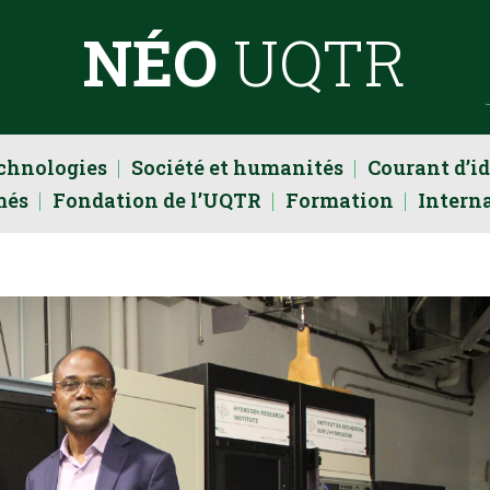
NÉO
UQTR
echnologies
Société et humanités
Courant d’i
més
Fondation de l’UQTR
Formation
Intern