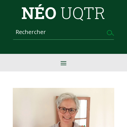
NÉO
UQTR