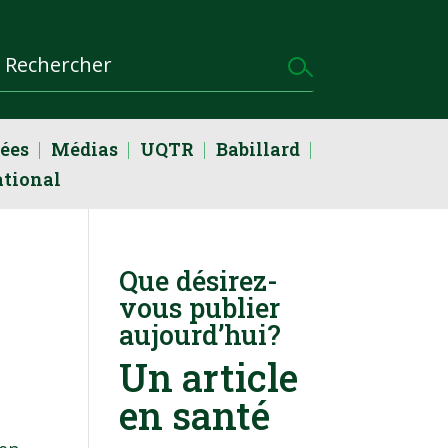
dées
Médias
UQTR
Babillard
ational
Que désirez-
vous publier
aujourd’hui?
Un article
en santé