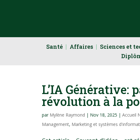
Santé
Affaires
Sciences et t
Diplô
L’IA Générative: 
révolution à la p
par
Mylène Raymond
|
Nov 18, 2025
|
Accueil 
Management
,
Marketing et systèmes d'informat