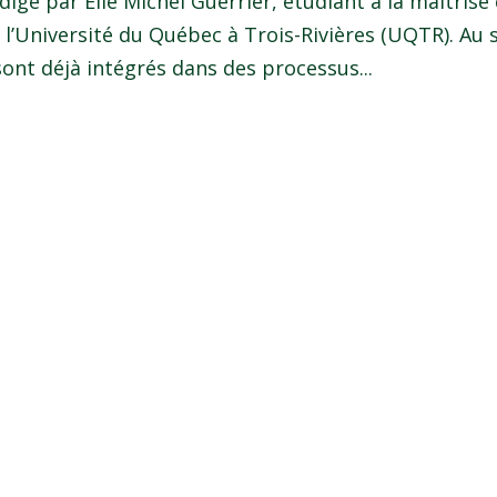
édigé par Elie Michel Guerrier, étudiant à la maîtrise
 l’Université du Québec à Trois-Rivières (UQTR). Au 
sont déjà intégrés dans des processus...