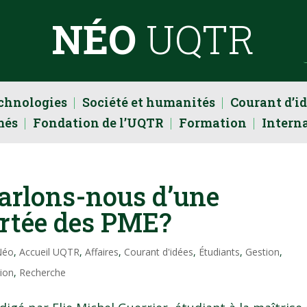
NÉO
UQTR
echnologies
Société et humanités
Courant d’i
més
Fondation de l’UQTR
Formation
Intern
parlons-nous d’une
ortée des PME?
Néo
,
Accueil UQTR
,
Affaires
,
Courant d'idées
,
Étudiants
,
Gestion
,
ion
,
Recherche