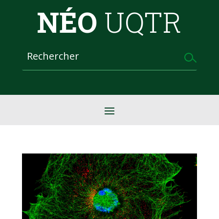
NÉO
UQTR