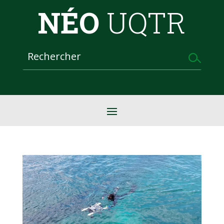
NÉO
UQTR