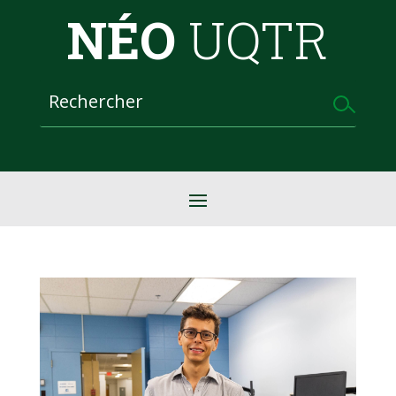
NÉO
UQTR