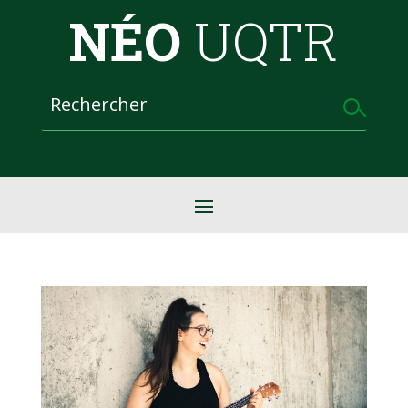
NÉO
UQTR