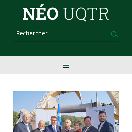
NÉO
UQTR