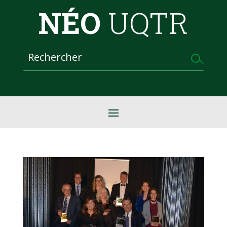
NÉO
UQTR