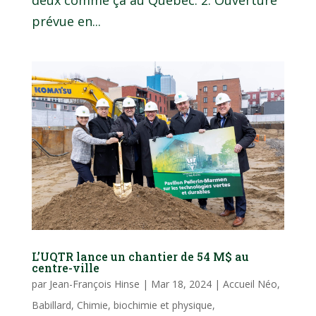
deux comme ça au Québec. 2. Ouverture
prévue en...
L’UQTR lance un chantier de 54 M$ au
centre-ville
par
Jean-François Hinse
|
Mar 18, 2024
|
Accueil Néo
,
Babillard
,
Chimie, biochimie et physique
,