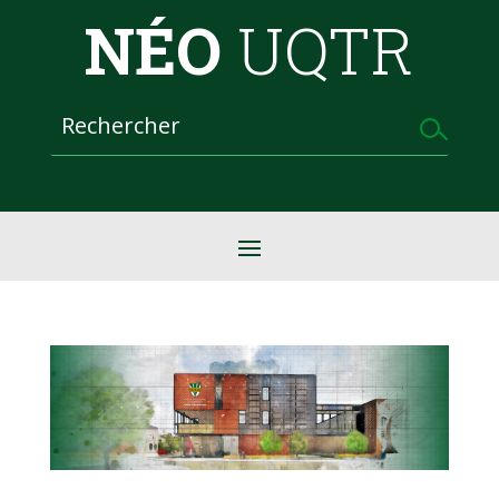
NÉO
UQTR