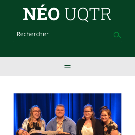
NÉO
UQTR