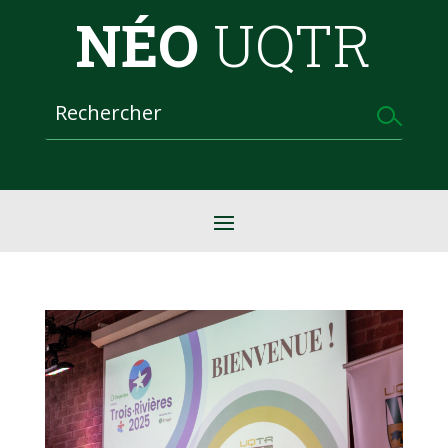
NÉO
UQTR