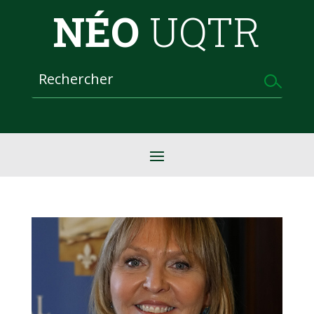
NÉO
UQTR