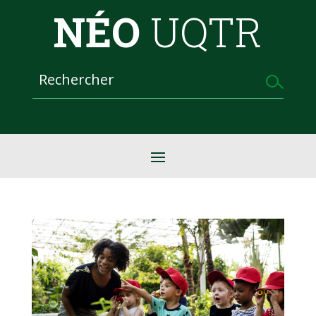
NÉO
UQTR