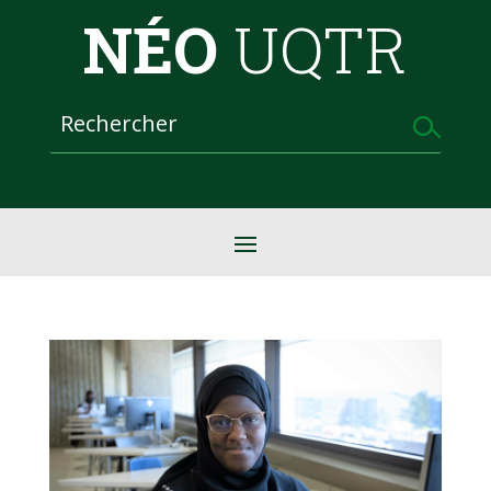
NÉO
UQTR