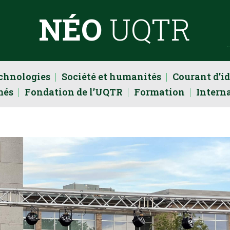
NÉO
UQTR
echnologies
Société et humanités
Courant d’i
més
Fondation de l’UQTR
Formation
Intern