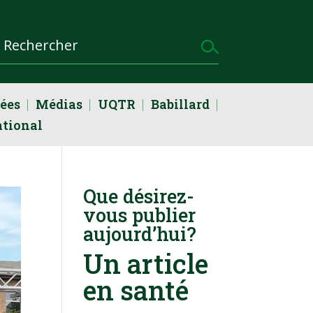
dées
Médias
UQTR
Babillard
ational
Que désirez-
vous publier
aujourd’hui?
Un article
en santé