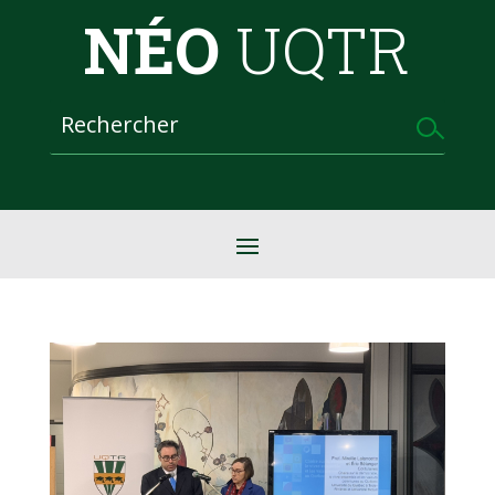
NÉO
UQTR