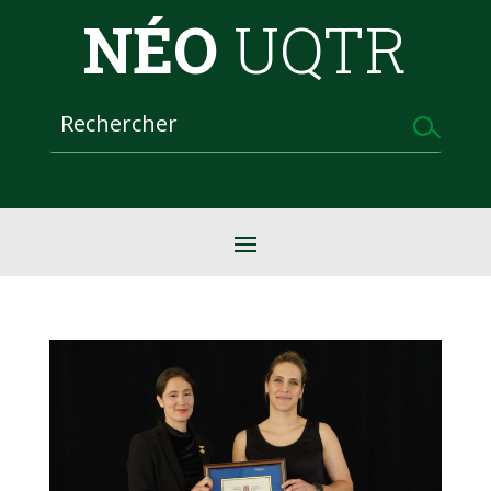
NÉO
UQTR