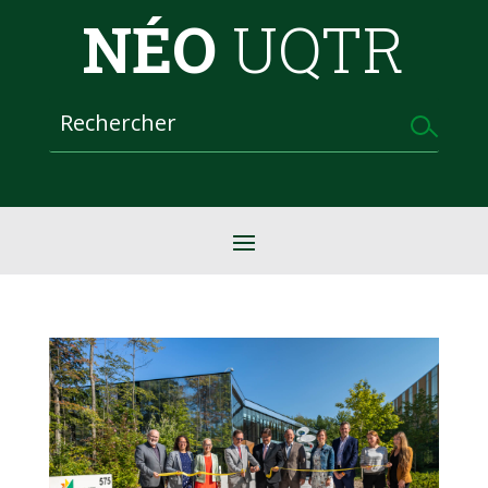
NÉO
UQTR