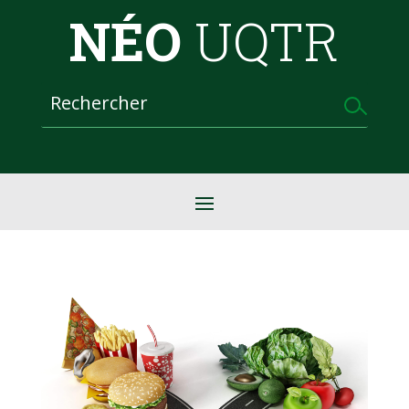
NÉO
UQTR