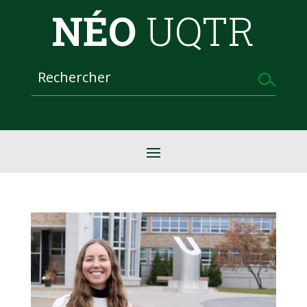
NÉO
UQTR