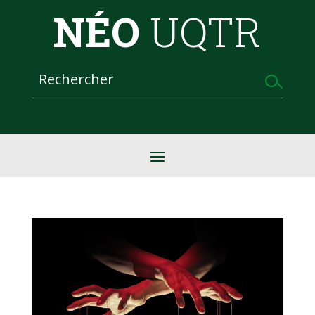
NÉO
UQTR