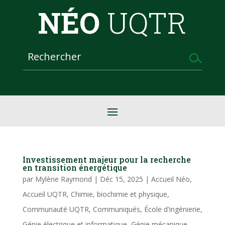
NÉO
UQTR
Investissement majeur pour la recherche
en transition énergétique
par
Mylène Raymond
|
Déc 15, 2025
|
Accueil Néo
,
Accueil UQTR
,
Chimie, biochimie et physique
,
Communauté UQTR
,
Communiqués
,
École d'ingénierie
,
Génie électrique et informatique
,
Génie mécanique
,