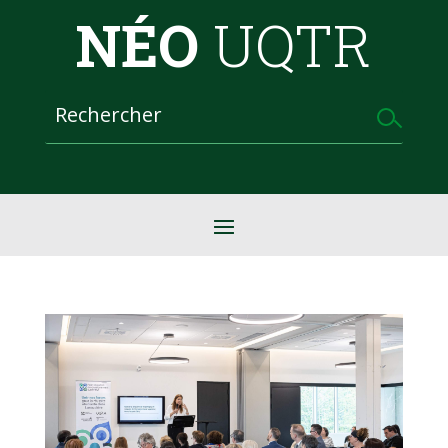
NÉO
UQTR