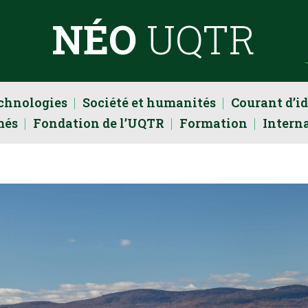
NÉO
UQTR
echnologies
Société et humanités
Courant d’i
més
Fondation de l’UQTR
Formation
Intern