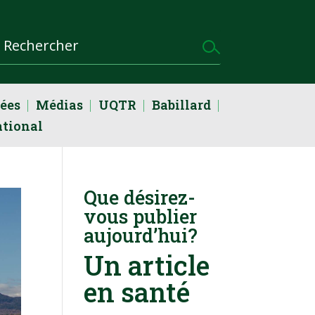
dées
Médias
UQTR
Babillard
ational
Que désirez-
vous publier
aujourd’hui?
Un article
en santé