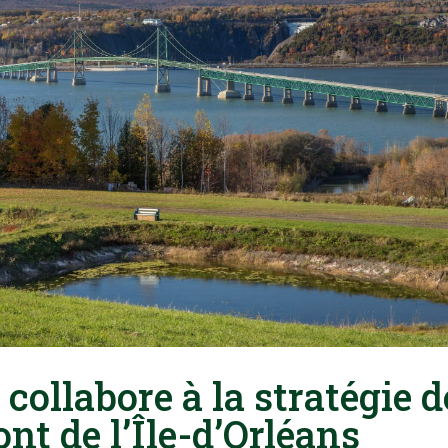
collabore à la stratégie d
nt de l’Île-d’Orléans