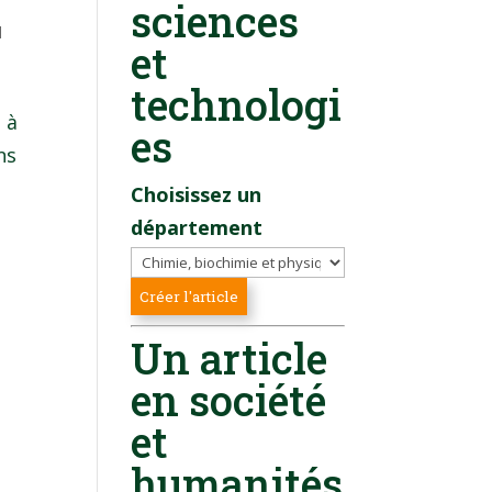
sciences
l
et
technologi
 à
es
ns
Choisissez un
département
Un article
en société
et
humanités