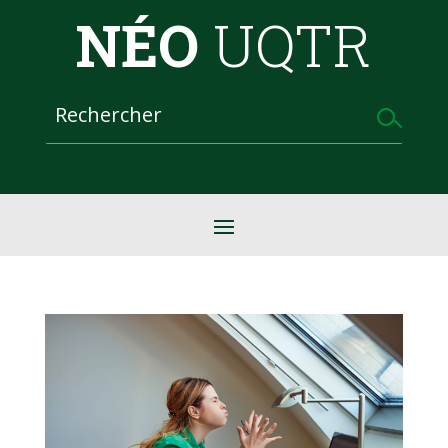
NÉO
UQTR