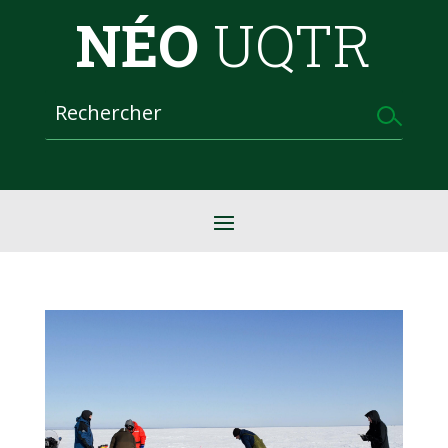
NÉO
UQTR