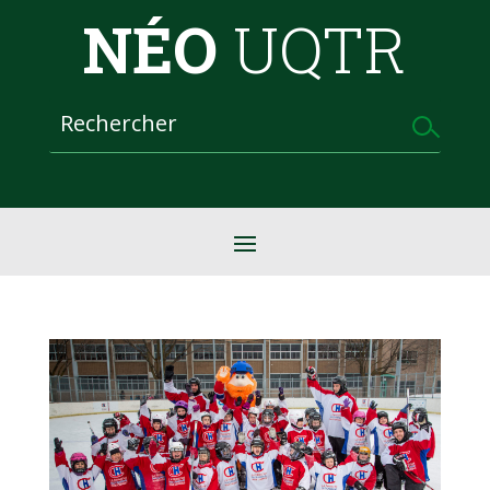
NÉO
UQTR